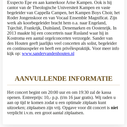
Exspecto Epe en aan kamerkoor Arise Kampen. Ook is hij
cantor van de Theologische Universiteit Kampen en vaste
begeleider van Cappella Campen, het Kampen Boys Choir, het
Roder Jongenskoor en van Vocaal Ensemble Magnificat. Zijn
werk als koorbegeleider bracht hem o.a. naar Engeland,
Tsjechië, Frankrijk, Duitsland, Denemarken en Oostenrijk. In
2013 maakte hij een concertreis naar Rusland waar hij in
Kostroma een aantal orgelconcerten verzorgde. Sander van
den Houten geeft jaarlijks veel concerten als solist, begeleider
en continuospeler en heeft een privélespraktijk. Voor meer info
kijk op:
www.sandervandenhouten.nl
AANVULLENDE INFORMATIE
Het concert begint om 20:00 uur en om 19:30 zal de kassa
openen. Entreeprijs: 10,- p.p. (t/m 16 jaar gratis). Wij raden u
aan op tijd te komen zodat u een optimale zitplaats kunt
uitzoeken; zitplaatsen zijn vrij. Opgave voor dit concert is
niet
verplicht i.v.m. een groot aantal zitplaatsen.