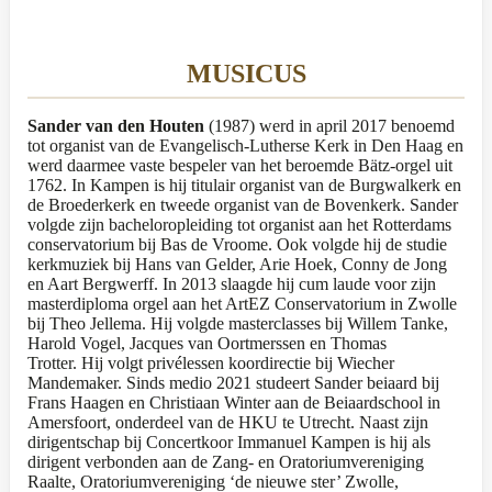
MUSICUS
Sander van den Houten
(1987) werd in april 2017 benoemd
tot organist van de Evangelisch-Lutherse Kerk in Den Haag en
werd daarmee vaste bespeler van het beroemde Bätz-orgel uit
1762. In Kampen is hij titulair organist van de Burgwalkerk en
de Broederkerk en tweede organist van de Bovenkerk. Sander
volgde zijn bacheloropleiding tot organist aan het Rotterdams
conservatorium bij Bas de Vroome. Ook volgde hij de studie
kerkmuziek bij Hans van Gelder, Arie Hoek, Conny de Jong
en Aart Bergwerff. In 2013 slaagde hij cum laude voor zijn
masterdiploma orgel aan het ArtEZ Conservatorium in Zwolle
bij Theo Jellema. Hij volgde masterclasses bij Willem Tanke,
Harold Vogel, Jacques van Oortmerssen en Thomas
Trotter. Hij volgt privélessen koordirectie bij Wiecher
Mandemaker. Sinds medio 2021 studeert Sander beiaard bij
Frans Haagen en Christiaan Winter aan de Beiaardschool in
Amersfoort, onderdeel van de HKU te Utrecht. Naast zijn
dirigentschap bij Concertkoor Immanuel Kampen is hij als
dirigent verbonden aan de Zang- en Oratoriumvereniging
Raalte, Oratoriumvereniging ‘de nieuwe ster’ Zwolle,